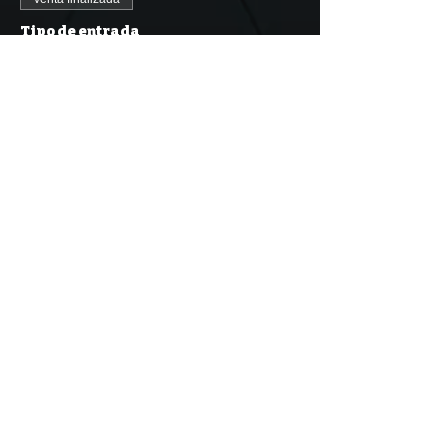
Tipo de entrada
Whole Team (4 People)
Leer más
Precio
20,00 €
IVA
+0,50 € de comisión de
incluido
servicio de entradas