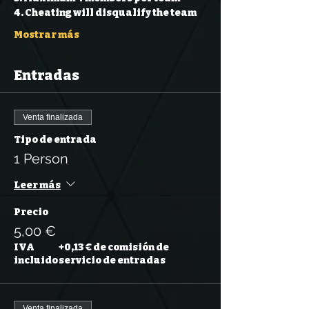
4. Cheating will disqualify the team 
Mostrar más
Entradas
Venta finalizada
Tipo de entrada
1 Person
Leer más
Precio
5,00 €
IVA
+0,13 € de comisión de
incluido
servicio de entradas
Venta finalizada