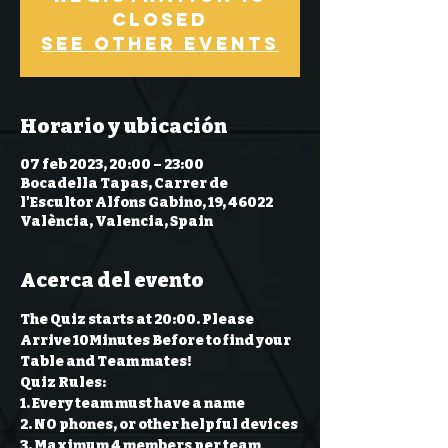
Closed
See other events
Horario y ubicación
07 feb 2023, 20:00 – 23:00
Bocadella Tapas, Carrer de
l'Escultor Alfons Gabino, 19, 46022
València, Valencia, Spain
Acerca del evento
The Quiz starts at 20:00. Please 
Arrive 10Minutes Before to find your 
Table and Team mates!
Quiz Rules:
1. Every team must have a name 
2. NO phones, or other helpful devices 
3. Maximum 4 members per team 