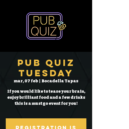
Pub Quiz
Tuesday
mar, 07 feb
  |  
Bocadella Tapas
If you would like to tease your brain,
enjoy brilliant food and a few drinks
this is a must go event for you!
Registration is