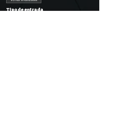
Tipo de entrada
Whole Team (4 People
Leer más
Precio
25,00 €
IVA
+0,63 € de comisión de
incluido
servicio de entradas