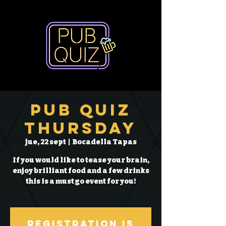
Pub Quiz
Thursday
jue, 22 sept
  |  
Bocadella Tapas
If you would like to tease your brain,
enjoy brilliant food and a few drinks
this is a must go event for you!
Registration is