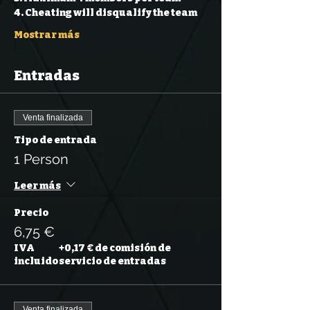
4. Cheating will disqualify the team 
Mostrar más
Entradas
Venta finalizada
Tipo de entrada
1 Person
Leer más
Precio
6,75 €
IVA
+0,17 € de comisión de
incluido
servicio de entradas
Venta finalizada