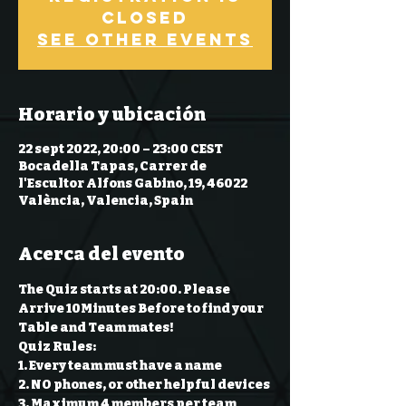
Closed
See other events
Horario y ubicación
22 sept 2022, 20:00 – 23:00 CEST
Bocadella Tapas, Carrer de
l'Escultor Alfons Gabino, 19, 46022
València, Valencia, Spain
Acerca del evento
The Quiz starts at 20:00. Please 
Arrive 10Minutes Before to find your 
Table and Team mates!
Quiz Rules:
1. Every team must have a name 
2. NO phones, or other helpful devices 
3. Maximum 4 members per team 