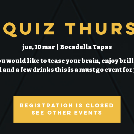
 Quiz Thur
jue, 10 mar
  |  
Bocadella Tapas
ou would like to tease your brain, enjoy bril
 and a few drinks this is a must go event for
Registration is Closed
See other events