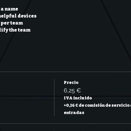
 a name 
helpful devices 
per team 
ify the team 
Precio
6,25 €
IVA incluido
+0,16 € de comisión de servicio
entradas