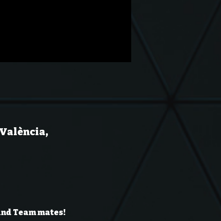
 València,
 and Team mates!