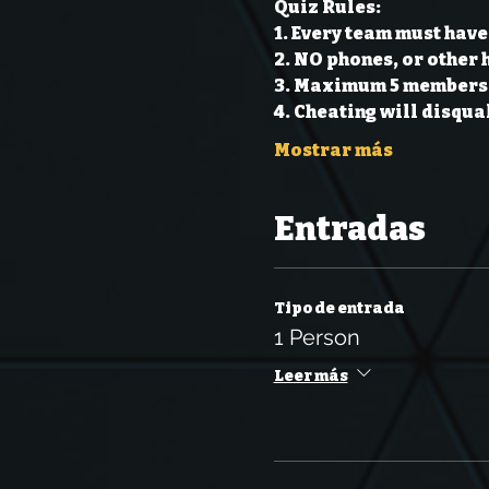
Quiz Rules:
1. Every team must have
2. NO phones, or other 
3. Maximum 5 members 
4. Cheating will disqual
Mostrar más
Entradas
Tipo de entrada
1 Person
Leer más