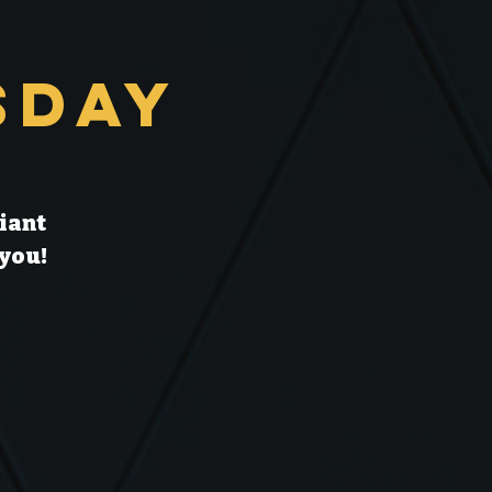
sday
liant
 you!