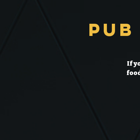
Pub
If y
food