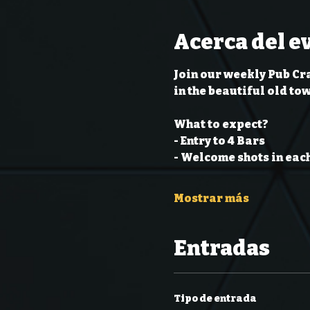
Acerca del e
Join our weekly Pub Cra
in the beautiful old to
What to expect?
- Entry to 4 Bars
- Welcome shots in each
Mostrar más
Entradas
Tipo de entrada