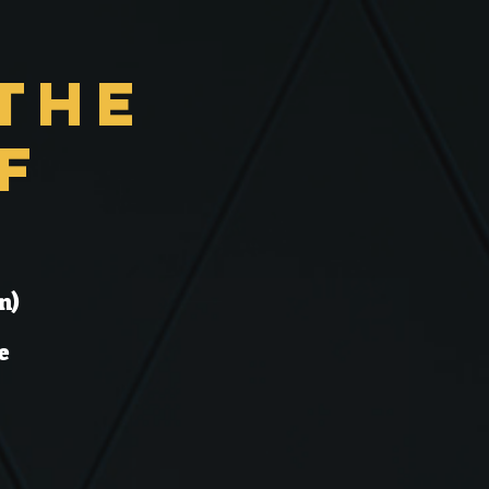
the
f
n)
e