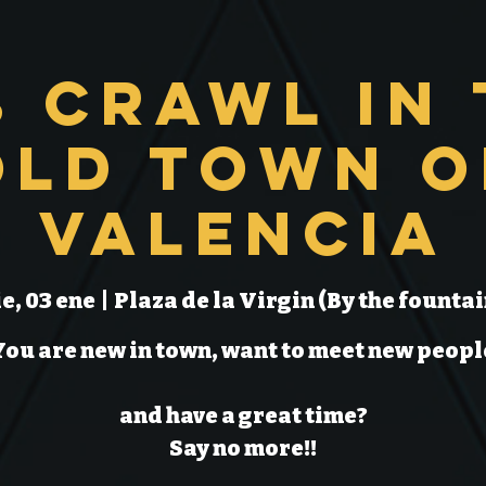
b Crawl in 
Old Town o
Valencia
ie, 03 ene
  |  
Plaza de la Virgin (By the fountai
You are new in town, want to meet new peopl
and have a great time?
Say no more!!