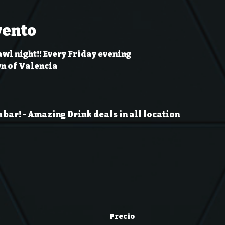
vento
wl night!! Every Friday evening
wn of Valencia
 bar!
- Amazing Drink deals in all location
Precio