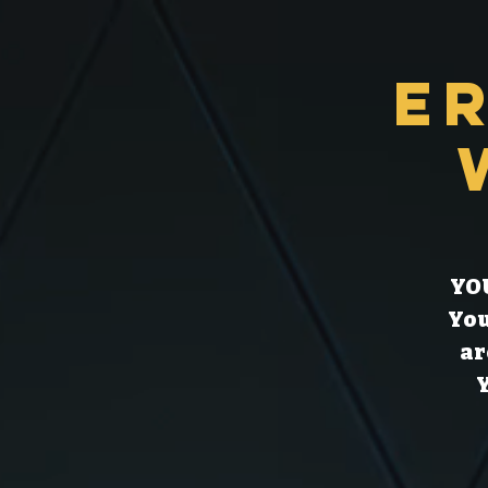
E
YOU
You
ar
Y