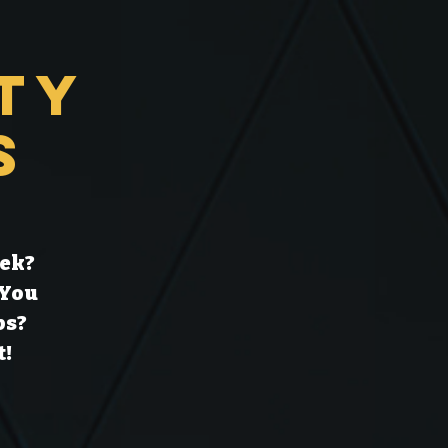
ty
s
eek?
 You
ps?
t!