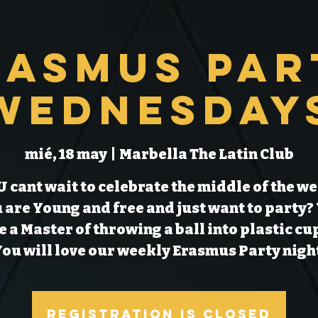
rasmus Par
Wednesday
mié, 18 may
  |  
Marbella The Latin Club
 cant wait to celebrate the middle of the w
 are Young and free and just want to party?
e a Master of throwing a ball into plastic cu
ou will love our weekly Erasmus Party nigh
Registration is Closed