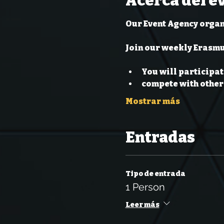
Acerca del e
Our Event Agency organ
Join our weekly Erasmu
You will participat
compete with other 
Mostrar más
Entradas
Tipo de entrada
1 Person
Leer más