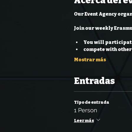
Acerca del e
Our Event Agency organ
Join our weekly Erasmu
You will participat
compete with other 
Mostrar más
Entradas
Tipo de entrada
1 Person
Leer más