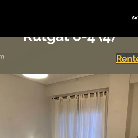
So
Rutgat 8-4 (4)
om
Rent