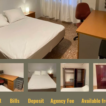
t
Bills
Deposit
Agency Fee
Available f