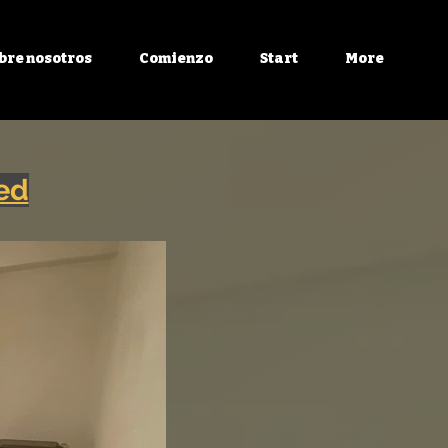
bre nosotros
Comienzo
Start
More
ed